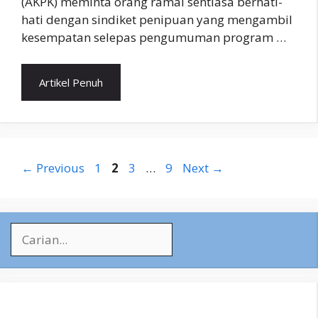
(AKPK) meminta orang ramai sentiasa berhati-
hati dengan sindiket penipuan yang mengambil
kesempatan selepas pengumuman program …
Artikel Penuh
Page
Page
Page
Page
←
Previous
1
2
3
…
9
Next
→
Search