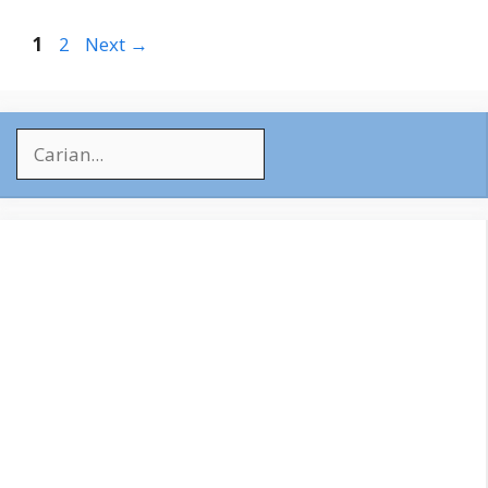
Page
Page
1
2
Next
→
Search