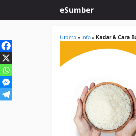
Skip
eSumber
to
content
Utama
»
Info
»
Kadar & Cara B