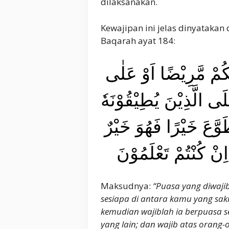
dilaksanakan.
Kewajipan ini jelas dinyatakan
Baqarah ayat 184:
كُمْ مَّرِيْضًا اَوْ عَلٰى
لَى الَّذِيْنَ يُطِيْقُوْنَهٗ
َّعَ خَيْرًا فَهُوَ خَيْرٌ
اِنْ كُنْتُمْ تَعْلَمُوْنَ
Maksudnya:
“Puasa yang diwajib
sesiapa di antara kamu yang saki
kemudian wajiblah ia berpuasa se
yang lain; dan wajib atas orang-