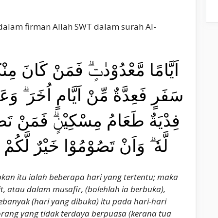
 dalam firman Allah SWT dalam surah Al-
اَيَّامًا مَّعْدُوْدٰتٍۗ فَمَنْ كَانَ مِنْ
سَفَرٍ فَعِدَّةٌ مِّنْ اَيَّامٍ اُخَرَ ۗ وَعَ
فِدْيَةٌ طَعَامُ مِسْكِيْنٍۗ فَمَنْ تَطَو
لَّهٗ ۗ وَاَنْ تَصُوْمُوْا خَيْرٌ لَّكُمْ 
kan itu ialah beberapa hari yang tertentu; maka
t, atau dalam musafir, (bolehlah ia berbuka),
banyak (hari yang dibuka) itu pada hari-hari
orang yang tidak terdaya berpuasa (kerana tua