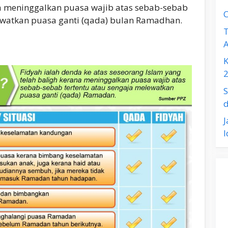
a meninggalkan puasa wajib atas sebab-sebab
C
ewatkan puasa ganti (qada) bulan Ramadhan.
T
K
2
J
I