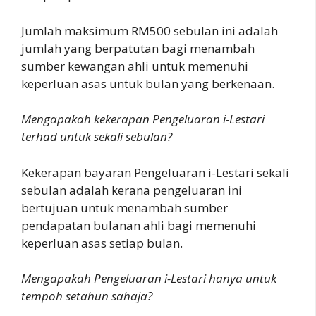
Jumlah maksimum RM500 sebulan ini adalah
jumlah yang berpatutan bagi menambah
sumber kewangan ahli untuk memenuhi
keperluan asas untuk bulan yang berkenaan.
Mengapakah kekerapan Pengeluaran i-Lestari
terhad untuk sekali sebulan?
Kekerapan bayaran Pengeluaran i-Lestari sekali
sebulan adalah kerana pengeluaran ini
bertujuan untuk menambah sumber
pendapatan bulanan ahli bagi memenuhi
keperluan asas setiap bulan.
Mengapakah Pengeluaran i-Lestari hanya untuk
tempoh setahun sahaja?