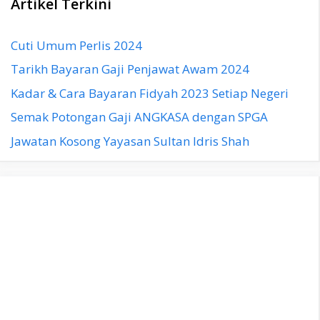
Artikel Terkini
Cuti Umum Perlis 2024
Tarikh Bayaran Gaji Penjawat Awam 2024
Kadar & Cara Bayaran Fidyah 2023 Setiap Negeri
Semak Potongan Gaji ANGKASA dengan SPGA
Jawatan Kosong Yayasan Sultan Idris Shah