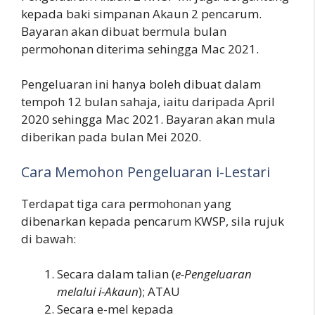
kepada baki simpanan Akaun 2 pencarum.
Bayaran akan dibuat bermula bulan
permohonan diterima sehingga Mac 2021.
Pengeluaran ini hanya boleh dibuat dalam
tempoh 12 bulan sahaja, iaitu daripada April
2020 sehingga Mac 2021. Bayaran akan mula
diberikan pada bulan Mei 2020.
Cara Memohon Pengeluaran i-Lestari
Terdapat tiga cara permohonan yang
dibenarkan kepada pencarum KWSP, sila rujuk
di bawah:
Secara dalam talian (
e-Pengeluaran
melalui i-Akaun
); ATAU
Secara e-mel kepada