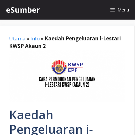
Skip
eSumber
Menu
to
content
Utama
»
Info
»
Kaedah Pengeluaran i-Lestari
KWSP Akaun 2
Kaedah
Pengeluaran i-