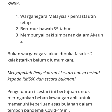
KWSP:
Warganegara Malaysia / pemastautin
tetap
Berumur bawah 55 tahun
Mempunyai baki simpanan dalam Akaun
2
Bukan warganegara akan dibuka fasa ke-2
kelak (tarikh belum diumumkan).
Mengapakah Pengeluaran i-Lestari hanya terhad
kepada RM500 dan secara bulanan?
Pengeluaran i-Lestari ini bertujuan untuk
meringankan beban kewangan ahli untuk
memenuhi keperluan asas bulanan dalam
tempoh pandemik Covid-19 ini.