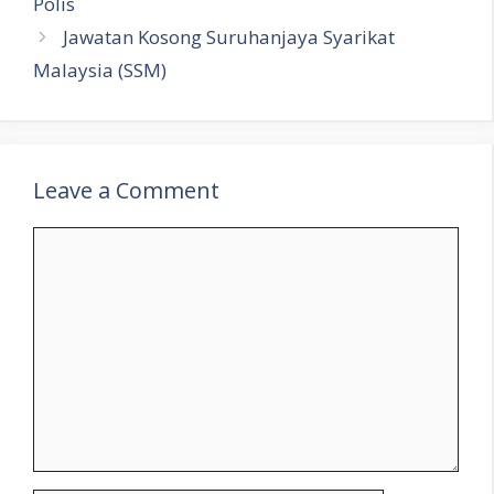
Polis
Jawatan Kosong Suruhanjaya Syarikat
Malaysia (SSM)
Leave a Comment
Comment