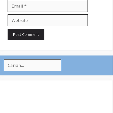
Email
Website
Search