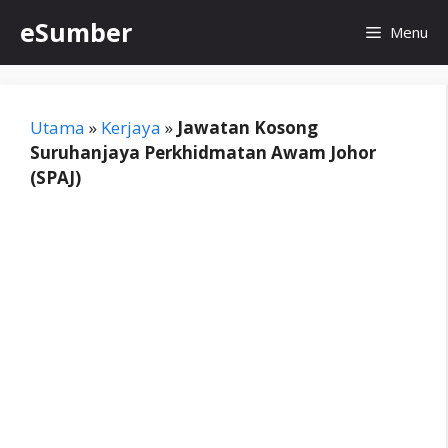
Skip
eSumber
Menu
to
content
Utama
»
Kerjaya
»
Jawatan Kosong
Suruhanjaya Perkhidmatan Awam Johor
(SPAJ)