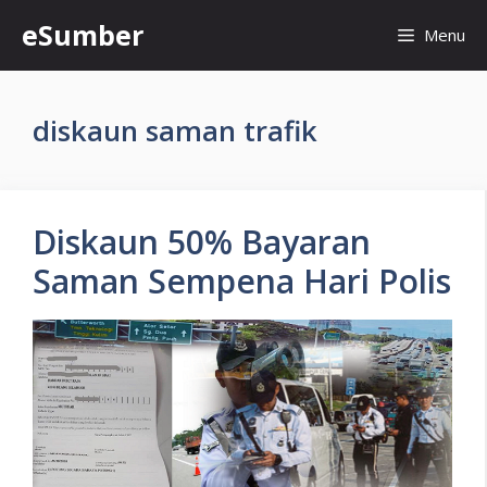
Skip
eSumber
Menu
to
content
diskaun saman trafik
Diskaun 50% Bayaran
Saman Sempena Hari Polis